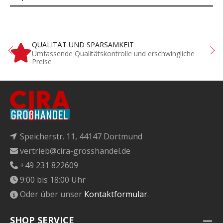
QUALITÄT UND SPARSAMKEIT
Umfassende Qualitätskontrolle und erschwingliche
Preise
Speicherstr. 11, 44147 Dortmund
vertrieb@cira-grosshandel.de
+49 231 822609
9:00 bis 18:00 Uhr
Oder über unser
Kontaktformular
.
SHOP SERVICE