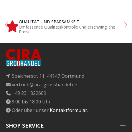
QUALITÄT UND SPARSAMKEIT
Umfassende Qualitätskontrolle und erschwingliche
Preise
Speicherstr. 11, 44147 Dortmund
vertrieb@cira-grosshandel.de
+49 231 822609
9:00 bis 18:00 Uhr
Oder über unser
Kontaktformular
.
SHOP SERVICE