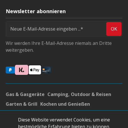
Newsletter abonnieren
OK
Wir werden Ihre E-Mail-Adresse niemals an Dritte
weitergeben.
Gas & Gasgeräte
Camping, Outdoor & Reisen
Garten & Grill
Kochen und Genießen
Gedeckter Tisch & Accsessoires
Möbel
Sonstiges
Diese Website verwendet Cookies, um eine
* Alle Preise inkl. gesetzl. Mehrwertsteuer zzgl.
bestmögliche Erfahrung bieten zu können.