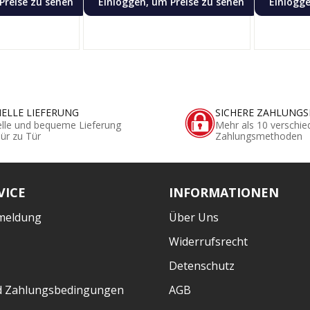
Preise zu sehen
Einloggen, um Preise zu sehen
Einlogge
ELLE LIEFERUNG
SICHERE ZAHLUNG
lle und bequeme Lieferung
Mehr als 10 verschie
ür zu Tür
Zahlungsmethoden
VICE
INFORMATIONEN
meldung
Über Uns
Widerrufsrecht
Detenschutz
d Zahlungsbedingungen
AGB