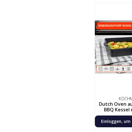
KOCH
Dutch Oven au
BBQ Kessel mit De
robuster Feu
Deckel
Einloggen, um 