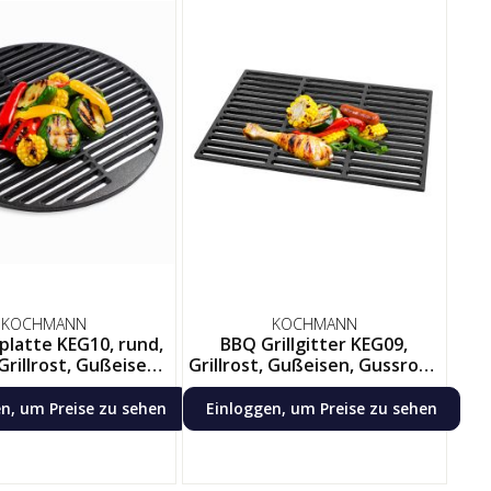
KOCHMANN
KOCHMANN
lplatte KEG10, rund,
BBQ Grillgitter KEG09,
Grillrost, Gußeisen,
Grillrost, Gußeisen, Gussrost,
Gussrost, Grill, Grillaufsatz
Grill, Grillaufsatz, 45 x 30 cm,
Eckig
n, um Preise zu sehen
Einloggen, um Preise zu sehen