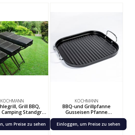
KOCHMANN
KOCHMANN
legrill, Grill BBQ,
BBQ-und Grillpfanne
, Camping Standgrill,
Gusseisen Pfanne
gbar, schwarz,
Servierpfanne für Grill Feuer
hiedene Großen
& Induktion, 28cm
n, um Preise zu sehen
Einloggen, um Preise zu sehen