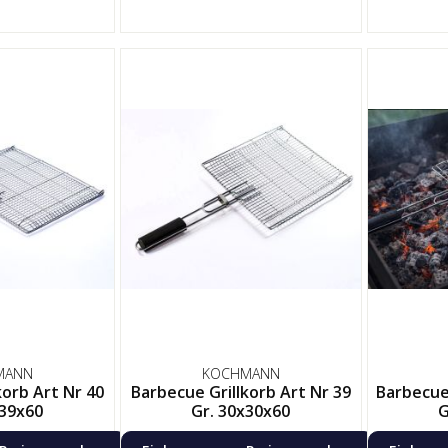
MANN
KOCHMANN
korb Art Nr 40
Barbecue Grillkorb Art Nr 39
Barbecue 
x39x60
Gr. 30x30x60
G