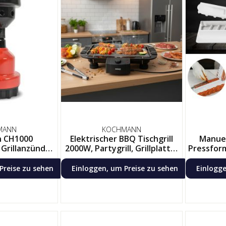
MANN
KOCHMANN
 CH1000
Elektrischer BBQ Tischgrill
Manue
Grillanzünder
2000W, Partygrill, Grillplatte,
Pressform
Gas Anzünder
mit Standfuß, Balkongrill
optional 
z Rot
Preise zu sehen
Einloggen, um Preise zu sehen
Einlogge