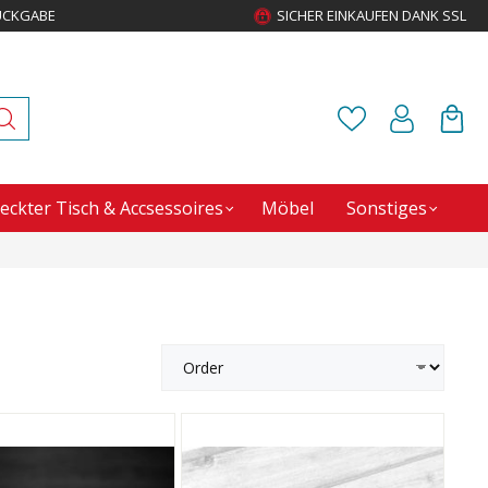
ÜCKGABE
SICHER EINKAUFEN DANK SSL
eckter Tisch & Accsessoires
Möbel
Sonstiges