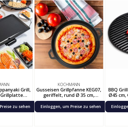
MANN
KOCHMANN
ppanyaki Grill,
Gusseisen Grillpfanne KEG07,
BBQ Gril
Grillplatte
geriffelt, rund Ø 35 cm,
Ø45 cm, 
 Barbeque
Pizzapfanne, Grillpfanne
Gusseisen Für Herd, Grill,
Preise zu sehen
Einloggen, um Preise zu sehen
Einlogge
Ofen & Lagerfeuer