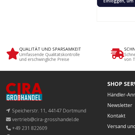
Einloggen, um 
QUALITÄT UND SPARSAMKEIT
SCHN
Umfassende Qualitätskontrolle
Schne
und erschwingliche Preise
von T
SHOP SER
Händler-An
Newsletter
Speicherstr. 11, 44147 Dortmund
Kontakt
vertrieb@cira-grosshandel.de
Versand un
+49 231 822609