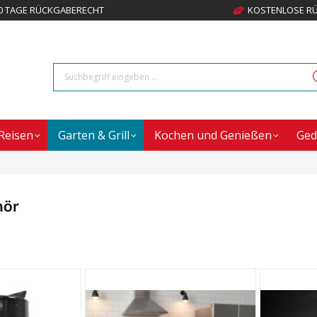
0 TAGE RÜCKGABERECHT
KOSTENLOSE R
Reisen
Garten & Grill
Kochen und Genießen
Ged
hör