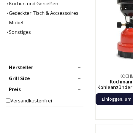
Kochen und Genießen
Gedeckter Tisch & Accsessoires
Möbel
Sonstiges
Hersteller
KOCH
Grill Size
Kochmann
Kohleanzünder 
Preis
Ofenanzünder 
Schwar
Einloggen, um 
Versandkostenfrei