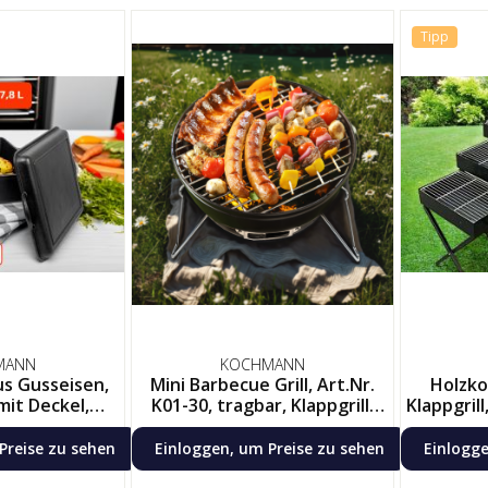
Tipp
MANN
KOCHMANN
s Gusseisen,
Mini Barbecue Grill, Art.Nr.
Holzkoh
ckel,
K01-30, tragbar, Klappgrill,
Klappgrill
ertopf inkl.
BBQ Holzkohlegrill,
tra
heber
Picknickgill
versc
Preise zu sehen
Einloggen, um Preise zu sehen
Einlogge