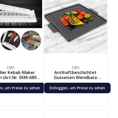
CIRA
CIRA
ller Kebab-Maker
Antihaftbeschichtet
 (Art.Nr. EKM-689) -
Gusseisen Wendbare
mit 6 Spießhaltern &
Bratpfanne Pfanne BBQ Grill
Holzspießen
& Herd Kochen
n, um Preise zu sehen
Einloggen, um Preise zu sehen