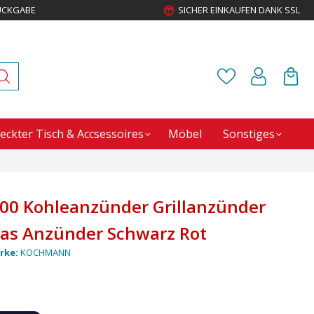
ÜCKGABE
SICHER EINKAUFEN DANK SSL
eckter Tisch & Accsessoires
Möbel
Sonstiges
0 Kohleanzünder Grillanzünder
as Anzünder Schwarz Rot
rke:
KOCHMANN