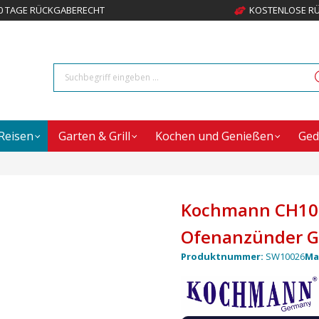
0 TAGE RÜCKGABERECHT
KOSTENLOSE R
Reisen
Garten & Grill
Kochen und Genießen
Ged
Kochmann CH100
Ofenanzünder G
Produktnummer:
SW10026
Ma