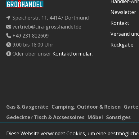
Händler-An
Newsletter
Speicherstr. 11, 44147 Dortmund
Kontakt
vertrieb@cira-grosshandel.de
Versand un
+49 231 822609
9:00 bis 18:00 Uhr
Rückgabe
Oder über unser
Kontaktformular
.
Gas & Gasgeräte
Camping, Outdoor & Reisen
Garten
Gedeckter Tisch & Accsessoires
Möbel
Sonstiges
* Alle Preise inkl. gesetzl. Mehrwertsteuer zzgl.
Versandk
Diese Website verwendet Cookies, um eine bestmögliche
angegeben.