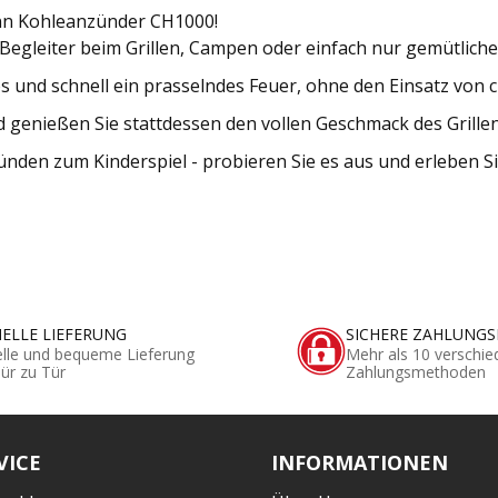
ann Kohleanzünder CH1000!
 Begleiter beim Grillen, Campen oder einfach nur gemütlic
 und schnell ein prasselndes Feuer, ohne den Einsatz von c
genießen Sie stattdessen den vollen Geschmack des Grillens
n zum Kinderspiel - probieren Sie es aus und erleben Sie
ELLE LIEFERUNG
SICHERE ZAHLUNG
lle und bequeme Lieferung
Mehr als 10 verschie
ür zu Tür
Zahlungsmethoden
VICE
INFORMATIONEN