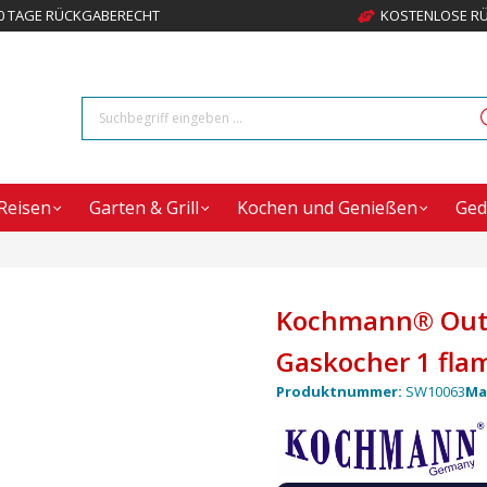
0 TAGE RÜCKGABERECHT
KOSTENLOSE R
Reisen
Garten & Grill
Kochen und Genießen
Ged
Kochmann® Outd
Gaskocher 1 fla
Produktnummer:
SW10063
Ma