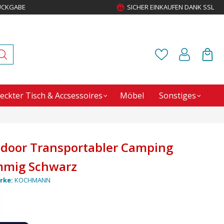
ÜCKGABE
SICHER EINKAUFEN DANK SSL
eckter Tisch & Accsessoires
Möbel
Sonstiges
oor Transportabler Camping
mmig Schwarz
rke:
KOCHMANN