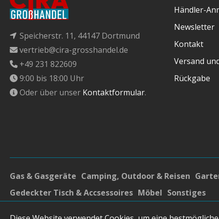
Händler-An
Newsletter
Speicherstr. 11, 44147 Dortmund
Kontakt
vertrieb@cira-grosshandel.de
Versand un
+49 231 822609
9:00 bis 18:00 Uhr
Rückgabe
Oder über unser
Kontaktformular
.
Gas & Gasgeräte
Camping, Outdoor & Reisen
Garten
Gedeckter Tisch & Accsessoires
Möbel
Sonstiges
* Alle Preise inkl. gesetzl. Mehrwertsteuer zzgl.
Versandk
Diese Website verwendet Cookies, um eine bestmögliche
angegeben.