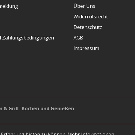
meldung
Über Uns
Widerrufsrecht
Detenschutz
d Zahlungsbedingungen
AGB
Impressum
 & Grill
Kochen und Genießen
osten
und ggf. Nachnahmegebühren, wenn nicht anders
 Erfahrung bieten zu können.
Mehr Informationen ...