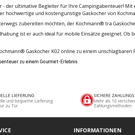
- der ultimative Begleiter für Ihre Campingabenteuer! Mit
ser hochwertige und kostengünstige Gaskocher von Kochman
terwegs zubereiten möchten, der Kochmann® tra Gaskocher 
abung ist er auch ideal für mobile Einsätze geeignet. Ob 
 Kochmann® Gaskocher K02 online zu einem unschlagbaren 
benteuer zu einem Gourmet-Erlebnis.
ELLE LIEFERUNG
SICHERE ZAHLUNG
lle und bequeme Lieferung
Mehr als 10 verschie
ür zu Tür
Zahlungsmethoden
VICE
INFORMATIONEN